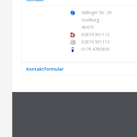
Millinger Str. 29
Isselburg
46419
02874 901112
02874 901113
0179 4785856
Kontaktformular
Eine E-Mail senden
*
Benötigtes Feld