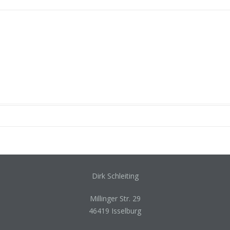
Dirk Schleiting
Millinger Str. 29
46419 Isselburg